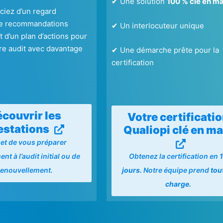
✔ Une solution
100 % clé en ma
ciez d’un regard
de recommandations
✔ Un interlocuteur unique
 d’un plan d’actions pour
re audit avec davantage
✔ Une démarche prête pour la
.
certification
couvrir les
Votre certificati
estations
Qualiopi clé en ma
et de vous préparer
Obtenez la certification en
nt à l’audit initial ou de
jours.
Notre équipe prend
tou
renouvellement.
charge.