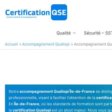
Aller
au
contenu
Qualité
Sécurité – SS
Accueil
Accompagnement Qualiopi
Accompagnement Qual
Notre
accompagnement Qualiopi Île-de-France
se distin
professionnelle, visant à faciliter l’obtention de la
certific
En
Île-de-France
, où les standards de formation sont pa
la
certification Qualiopi
est un atout majeur. Nous vous g