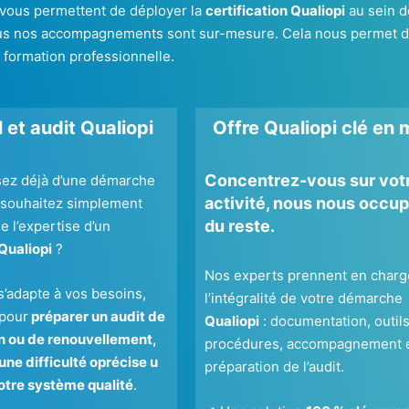
 vous permettent de déployer la
certification Qualiopi
au sein de
s nos accompagnements sont sur-mesure. Cela nous permet d’ada
e formation professionnelle.
 et audit Qualiopi
Offre Qualiopi clé en 
Concentrez-vous sur vot
sez déjà d’une démarche
activité, nous nous occu
 souhaitez simplement
du reste.
e l’expertise d’un
Qualiopi
?
Nos experts prennent en charg
s’adapte à vos besoins,
l’intégralité de votre démarche
 pour
préparer un audit de
Qualiopi
: documentation, outils
on ou de renouvellement,
procédures, accompagnement 
une difficulté oprécise u
préparation de l’audit.
otre système qualité
.