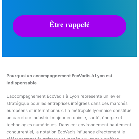
Être rappelé
Pourquoi un accompagnement EcoVadis à Lyon est
indispensable
L’accompagnement EcoVadis à Lyon représente un levier
stratégique pour les entreprises intégrées dans des marchés
européens et internationaux. La métropole lyonnaise constitue
un carrefour industriel majeur en chimie, santé, énergie et
technologies numériques. Dans cet environnement hautement
concurrentiel, la notation EcoVadis influence directement le