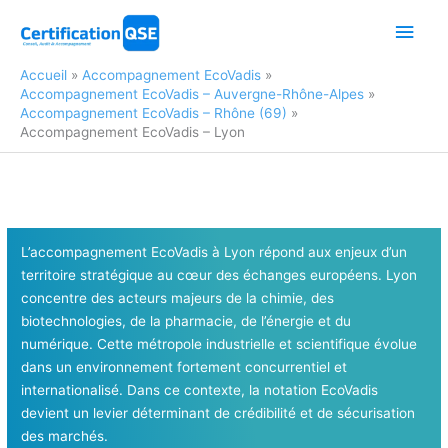
Aller
Men
au
contenu
princ
Accueil
Accompagnement EcoVadis
Accompagnement EcoVadis – Auvergne-Rhône-Alpes
Accompagnement EcoVadis – Rhône (69)
Accompagnement EcoVadis – Lyon
L’accompagnement EcoVadis à Lyon répond aux enjeux d’un
territoire stratégique au cœur des échanges européens. Lyon
concentre des acteurs majeurs de la chimie, des
biotechnologies, de la pharmacie, de l’énergie et du
numérique. Cette métropole industrielle et scientifique évolue
dans un environnement fortement concurrentiel et
internationalisé. Dans ce contexte, la notation EcoVadis
devient un levier déterminant de crédibilité et de sécurisation
des marchés.