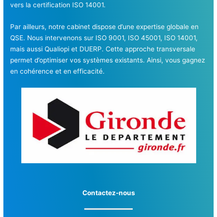
vers la certification ISO 14001.
Par ailleurs, notre cabinet dispose d’une expertise globale en
QSE. Nous intervenons sur ISO 9001, ISO 45001, ISO 14001,
mais aussi Qualiopi et DUERP. Cette approche transversale
permet d’optimiser vos systèmes existants. Ainsi, vous gagnez
en cohérence et en efficacité.
Contactez-nous