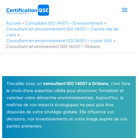
Aller
Men
au
contenu
princ
Accueil
Consultant ISO 14001 – Environnement
Consultant en environnement ISO 14001 – Centre-Val de
Loire
Consultant en environnement ISO 14001 – Loiret (45)
Consultant environnement ISO 14001 – Orléans
Travailler avec un
consultant ISO 14001 à Orléans
, c’est faire
le choix d’une expertise ciblée pour structurer, formaliser et
valoriser votre démarche environnementale. Aujourd’hui, la
maîtrise de vos impacts écologiques ne peut plus être
dissociée de votre stratégie globale. Elle influence vos
décisions, vos investissements et votre image auprès de vos
parties prenantes.