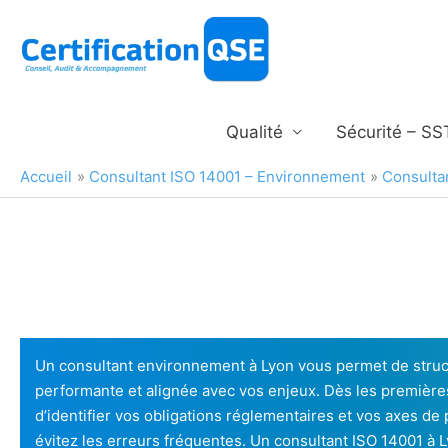
Aller
au
contenu
Qualité
Sécurité – SS
Accueil
Consultant ISO 14001 – Environnement
Consulta
Un consultant environnement à Lyon vous permet de stru
performante et alignée avec vos enjeux. Dès les premières 
d’identifier vos obligations réglementaires et vos axes de 
évitez les erreurs fréquentes. Un consultant ISO 14001 à 