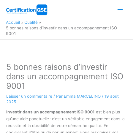
Aller
Men
au
contenu
princ
Accueil
Qualité
5 bonnes raisons d’investir dans un accompagnement ISO
9001
5 bonnes raisons d’investir
dans un accompagnement ISO
9001
Laisser un commentaire
/ Par
Emma MARCELINO
/
19 août
2025
Investir dans un accompagnement ISO 9001
est bien plus
qu’une aide ponctuelle : c’est un véritable engagement dans la
réussite et la durabilité de votre démarche qualité. En
choisissant d’être guidé par un expert, vous maximisez vos